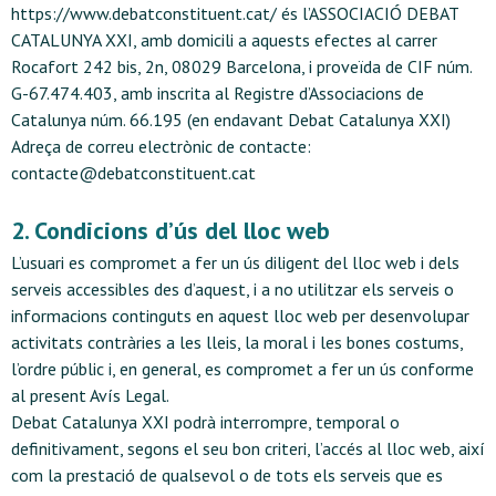
https://www.debatconstituent.cat/ és l’ASSOCIACIÓ DEBAT
CATALUNYA XXI, amb domicili a aquests efectes al carrer
Rocafort 242 bis, 2n, 08029 Barcelona, i proveïda de CIF núm.
G-67.474.403, amb inscrita al Registre d’Associacions de
Catalunya núm. 66.195 (en endavant Debat Catalunya XXI)
Adreça de correu electrònic de contacte:
contacte@debatconstituent.cat
2. Condicions d’ús del lloc web
L’usuari es compromet a fer un ús diligent del lloc web i dels
serveis accessibles des d’aquest, i a no utilitzar els serveis o
informacions continguts en aquest lloc web per desenvolupar
activitats contràries a les lleis, la moral i les bones costums,
l’ordre públic i, en general, es compromet a fer un ús conforme
al present Avís Legal.
Debat Catalunya XXI podrà interrompre, temporal o
definitivament, segons el seu bon criteri, l’accés al lloc web, així
com la prestació de qualsevol o de tots els serveis que es