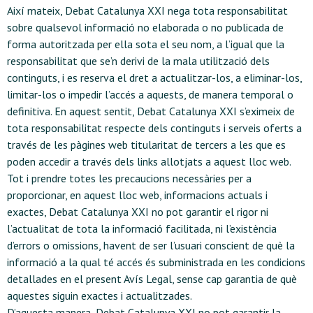
Així mateix, Debat Catalunya XXI nega tota responsabilitat
sobre qualsevol informació no elaborada o no publicada de
forma autoritzada per ella sota el seu nom, a l’igual que la
responsabilitat que se’n derivi de la mala utilització dels
continguts, i es reserva el dret a actualitzar-los, a eliminar-los,
limitar-los o impedir l’accés a aquests, de manera temporal o
definitiva. En aquest sentit, Debat Catalunya XXI s’eximeix de
tota responsabilitat respecte dels continguts i serveis oferts a
través de les pàgines web titularitat de tercers a les que es
poden accedir a través dels links allotjats a aquest lloc web.
Tot i prendre totes les precaucions necessàries per a
proporcionar, en aquest lloc web, informacions actuals i
exactes, Debat Catalunya XXI no pot garantir el rigor ni
l’actualitat de tota la informació facilitada, ni l’existència
d’errors o omissions, havent de ser l’usuari conscient de què la
informació a la qual té accés és subministrada en les condicions
detallades en el present Avís Legal, sense cap garantia de què
aquestes siguin exactes i actualitzades.
D’aquesta manera, Debat Catalunya XXI no pot garantir la