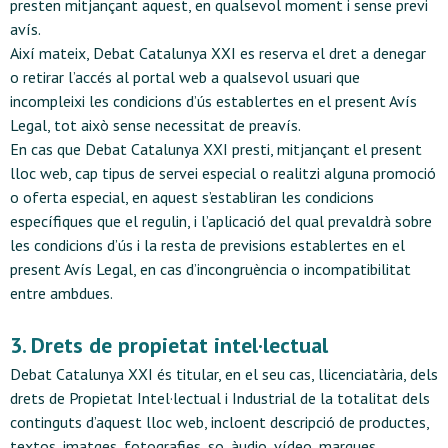
presten mitjançant aquest, en qualsevol moment i sense previ
avís.
Així mateix, Debat Catalunya XXI es reserva el dret a denegar
o retirar l’accés al portal web a qualsevol usuari que
incompleixi les condicions d’ús establertes en el present Avís
Legal, tot això sense necessitat de preavís.
En cas que Debat Catalunya XXI presti, mitjançant el present
lloc web, cap tipus de servei especial o realitzi alguna promoció
o oferta especial, en aquest s’establiran les condicions
específiques que el regulin, i l’aplicació del qual prevaldrà sobre
les condicions d’ús i la resta de previsions establertes en el
present Avís Legal, en cas d’incongruència o incompatibilitat
entre ambdues.
3. Drets de propietat intel·lectual
Debat Catalunya XXI és titular, en el seu cas, llicenciatària, dels
drets de Propietat Intel·lectual i Industrial de la totalitat dels
continguts d’aquest lloc web, incloent descripció de productes,
textos, imatges, fotografies, so, àudio, vídeo, marques,