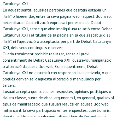
Catalunya XXI.
En aquest sentit, aquelles persones que desitgin establir un
“link” o hiperenllaç entre la seva pàgina web i aquest lloc web,
necessitaran l’autorització expressa i per escrit de Debat
Catalunya XXI, sense que això impliqui una relació entre Debat
Catalunya XXI i el titular de la pàgina en la que s’estableixi el
“link”, ni l’aprovació o acceptació, per part de Debat Catalunya
XXI, dels seus continguts o serveis.
Queda totalment prohibit realitzar, sense el previ
consentiment de Debat Catalunya XXI, qualsevol manipulació
o alteració d’aquest lloc web. Conseqüentment, Debat
Catalunya XXI no assumirà cap responsabilitat derivada, o que
pogués derivar-se, d’aquesta alteració o manipulació per
tercers.
L’usuari accepta que totes les respostes, opinions polítiques o
d’altra classe, punts de vista, arguments i, en general, qualsevol
tipus de manifestació que l’usuari realitzi en aquest lloc web
mitjançant la seva participació en les enquestes, qüestionaris,
debats, col·loquis o qualssevol altres tipus de formularis o