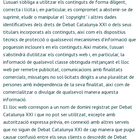
L’usuari s’obliga a utilitzar els continguts de forma diligent,
correcta i lícita i, en particular, es compromet a abstenir-se de
suprimir, eludir o manipular el “copyright” i altres dades
identificatives dels drets de Debat Catalunya XXI o dels seus
titulars incorporats als continguts, així com els dispositius
tècnics de protecció o qualssevol mecanismes d’informació que
poguessin incloure’s en els continguts. Així mateix, l’usuari
s’abstindrà d’utilitzar els continguts web i, en particular, la
informació de qualsevol classe obtinguda mitjançant el lloc
web per remetre publicitat, comunicacions amb finalitats
comercials, missatges no sol·licitats dirigits a una pluralitat de
persones amb independència de la seva finalitat, així com de
comercialitzar o divulgar de qualsevol manera aquesta
informació.
El lloc web correspon a un nom de domini registrat per Debat
Catalunya XXI i que no pot ser utilitzat, excepte amb
autorització expressa prèvia, en connexió amb altres serveis
que no siguin de Debat Catalunya XXI de cap manera que pugui
causar confusió entre els seus clients o descrèdit de Debat