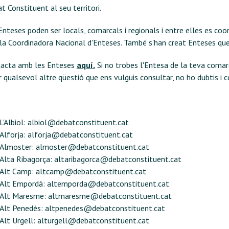
t Constituent al seu territori.
Enteses poden ser locals, comarcals i regionals i entre elles es coo
 la Coordinadora Nacional d'Enteses. També s'han creat Enteses que
acta amb les Enteses
aquí
.
Si no trobes l'Entesa de la teva comarc
r qualsevol altre qüestió que ens vulguis consultar, no ho dubtis i
c
L'Albiol:
albiol@debatconstituent.cat
Alforja:
alforja@debatconstituent.cat
Almoster:
almoster@debatconstituent.cat
Alta Ribagorça:
altaribagorca@debatconstituent.cat
Alt Camp:
altcamp@debatconstituent.cat
Alt Empordà:
altemporda@debatconstituent.cat
Alt Maresme:
altmaresme@debatconstituent.cat
Alt Penedès:
altpenedes@debatconstituent.cat
Alt Urgell:
alturgell@debatconstituent.cat