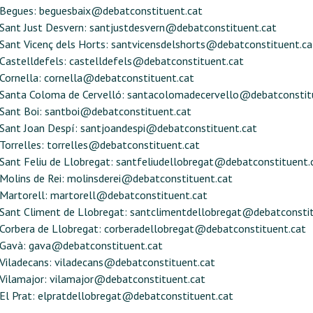
Begues:
beguesbaix@debatconstituent.cat
Sant Just Desvern:
santjustdesvern@debatconstituent.cat
Sant Vicenç dels Horts:
santvicensdelshorts@debatconstituent.ca
Castelldefels:
castelldefels@debatconstituent.cat
Cornella:
cornella@debatconstituent.cat
Santa Coloma de Cervelló:
santacolomadecervello@debatconstit
Sant Boi:
santboi@debatconstituent.cat
Sant Joan Despí:
santjoandespi@debatconstituent.cat
Torrelles:
torrelles@debatconstituent.cat
Sant Feliu de Llobregat:
santfeliudellobregat@debatconstituent.
Molins de Rei:
molinsderei@debatconstituent.cat
Martorell:
martorell@debatconstituent.cat
Sant Climent de Llobregat:
santclimentdellobregat@debatconstit
Corbera de Llobregat:
corberadellobregat@debatconstituent.cat
Gavà:
gava@debatconstituent.cat
Viladecans:
viladecans@debatconstituent.cat
Vilamajor:
vilamajor@debatconstituent.cat
El Prat:
elpratdellobregat@debatconstituent.cat