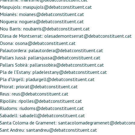
Maspujols:
maspujols@debatconstituent.cat
Moianès:
moianes@debatconstituent.cat
Noguera:
noguera@debatconstituent.cat
Nou Barris:
noubarris@debatconstituent.cat
Olesa de Montserrat:
olesademontserrat@debatconstituent.cat
Osona:
osona@debatconstituent.cat
Palautordera:
palautordera@debatconstituent.cat
Pallars Jussà:
pallarsjussa@debatconstituent.cat
Pallars Sobirà:
pallarssobira@debatconstituent.cat
Pla de l'Estany:
pladelestany@debatconstituent.cat
Pla d'Urgell:
pladurgell@debatconstituent.cat
Priorat:
priorat@debatconstituent.cat
Reus:
reus@debatconstituent.cat
Ripollès:
ripolles@debatconstituent.cat
Riudoms:
riudoms@debatconstituent.cat
Sabadell:
sabadell@debatconstituent.cat
Santa Coloma de Gramenet:
santacolomadegramenet@debatconst
Sant Andreu:
santandreu@debatconstituent.cat