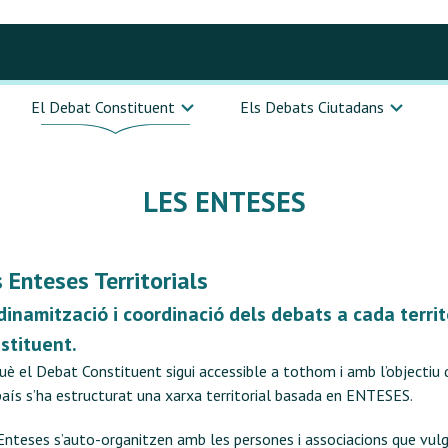
El Debat Constituent
Els Debats Ciutadans
uè és Debat Constituent?
Què són
LES ENTESES
ui el forma
es Enteses
 Enteses Territorials
ases del procés
dinamització i coordinació dels debats a cada terri
aterials de Consulta
stituent.
uè el Debat Constituent sigui accessible a tothom i amb l’objectiu
ltres iniciatives constituents
país s’ha estructurat una xarxa territorial basada en ENTESES.
ctes i Jornades
Enteses s’auto-organitzen amb les persones i associacions que vulgu