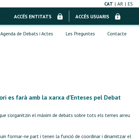
CAT
AR
ES
ACCÉS ENTITATS
ACCÉS USUARIS
Agenda de Debats i Actes
Les Preguntes
Contacte
tori es farà amb la xarxa d’Enteses pel Debat
 que s’organitzin el màxim de debats sobre tots els temes arreu
in formar-ne part i tenen la funció de coordinar i dinamitzar el