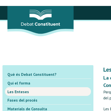
Q
Q
L
Les
F
Què és Debat Constituent?
La 
M
Qui el forma
Con
Les Enteses
Perq
A
del 
Fases del procés
A
Materials de Consulta
Les 