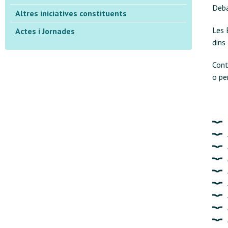
Deba
Altres iniciatives constituents
Les 
Actes i Jornades
dins
Cont
o pe