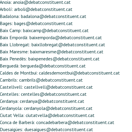
Anoia:
anoia@debatconstituent.cat
Arbolí:
arboli@debatconstituent.cat
Badalona:
badalona@debatconstituent.cat
Bages:
bages@debatconstituent.cat
Baix Camp:
baixcamp@debatconstituent.cat
Baix Empordà:
baixemporda@debatconstituent.cat
Baix Llobregat:
baixllobregat@debatconstituent.cat
Baix Maresme:
baixmaresme@debatconstituent.cat
Baix Penedès:
baixpenedes@debatconstituent.cat
Berguedà:
bergueda@debatconstituent.cat
Caldes de Montbui:
caldesdemontbui@debatconstituent.cat
Cambrils:
cambrils@debatconstituent.cat
Castellvell:
castellvell@debatconstituent.cat
Centelles:
centelles@debatconstituent.cat
Cerdanya:
cerdanya@debatconstituent.cat
Cerdanyola:
cerdanyola@debatconstituent.cat
Ciutat Vella:
ciutatvella@debatconstituent.cat
Conca de Barberà:
concadebarbera@debatconstituent.cat
Duesaigües:
duesaigues@debatconstituent.cat