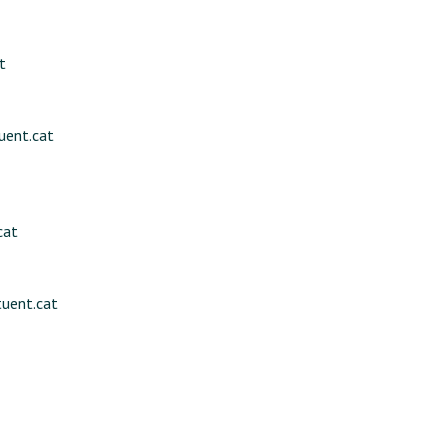
t
uent.cat
cat
uent.cat