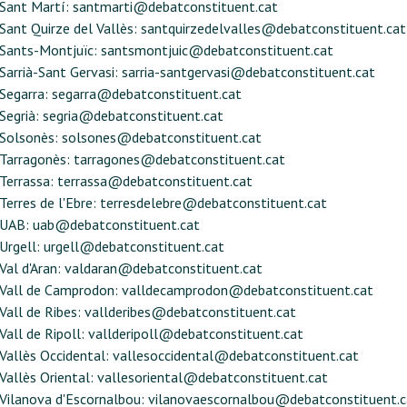
Sant Martí:
santmarti@debatconstituent.cat
Sant Quirze del Vallès:
santquirzedelvalles@debatconstituent.cat
Sants-Montjuïc:
santsmontjuic@debatconstituent.cat
Sarrià-Sant Gervasi:
sarria-santgervasi@debatconstituent.cat
Segarra:
segarra@debatconstituent.cat
Segrià:
segria@debatconstituent.cat
Solsonès:
solsones@debatconstituent.cat
Tarragonès:
tarragones@debatconstituent.cat
Terrassa:
terrassa@debatconstituent.cat
Terres de l'Ebre:
terresdelebre@debatconstituent.cat
UAB:
uab@debatconstituent.cat
Urgell:
urgell@debatconstituent.cat
Val d'Aran:
valdaran@debatconstituent.cat
Vall de Camprodon:
valldecamprodon@debatconstituent.cat
Vall de Ribes:
vallderibes@debatconstituent.cat
Vall de Ripoll:
vallderipoll@debatconstituent.cat
Vallès Occidental:
vallesoccidental@debatconstituent.cat
Vallès Oriental:
vallesoriental@debatconstituent.cat
Vilanova d'Escornalbou:
vilanovaescornalbou@debatconstituent.c