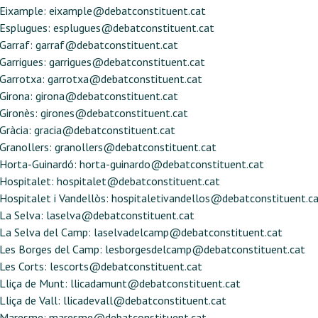
Eixample:
eixample@debatconstituent.cat
Esplugues:
esplugues@debatconstituent.cat
Garraf:
garraf@debatconstituent.cat
Garrigues:
garrigues@debatconstituent.cat
Garrotxa:
garrotxa@debatconstituent.cat
Girona:
girona@debatconstituent.cat
Gironès:
girones@debatconstituent.cat
Gràcia:
gracia@debatconstituent.cat
Granollers:
granollers@debatconstituent.cat
Horta-Guinardó:
horta-guinardo@debatconstituent.cat
Hospitalet:
hospitalet@debatconstituent.cat
Hospitalet i Vandellòs:
hospitaletivandellos@debatconstituent.c
La Selva:
laselva@debatconstituent.cat
La Selva del Camp:
laselvadelcamp@debatconstituent.cat
Les Borges del Camp:
lesborgesdelcamp@debatconstituent.cat
Les Corts:
lescorts@debatconstituent.cat
Lliça de Munt:
llicadamunt@debatconstituent.cat
Lliça de Vall:
llicadevall@debatconstituent.cat
Maresme:
maresme@debatconstituent.cat