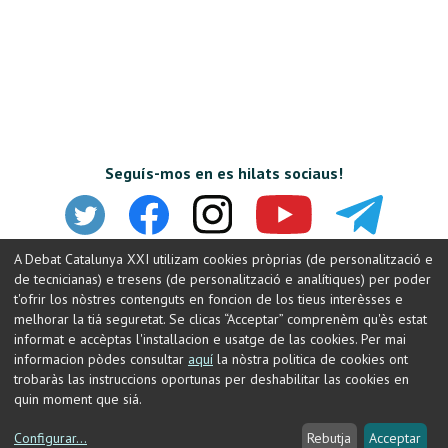
Seguís-mos en es hilats sociaus!
A Debat Catalunya XXI utilizam cookies pròprias (de personalització e
de tecnicianas) e tresens (de personalització e analítiques) per poder
t'ofrir los nòstres contenguts en foncion de los tieus interèsses e
melhorar la tiá seguretat. Se clicas “Acceptar” comprenèm qu'ès estat
informat e accèptas l'installacion e usatge de las cookies. Per mai
informacion pòdes consultar
aquí
la nòstra politica de cookies ont
trobaràs las instruccions oportunas per deshabilitar las cookies en
© Debat Constituent
Contacte
Nota legal
quin moment que siá.
Política de privacitat
Política de cookies
Configurar
...
Rebutja
Acceptar